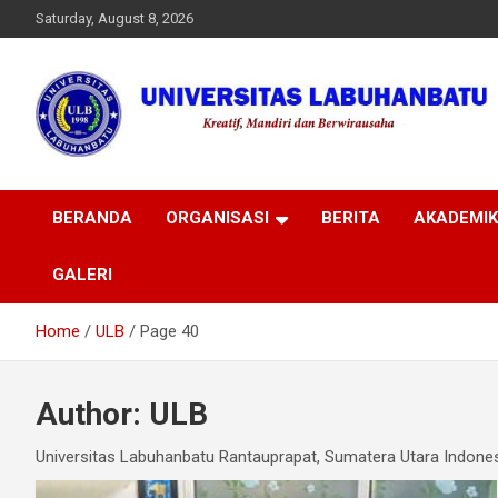
Skip
Saturday, August 8, 2026
to
content
Universitas
BERANDA
ORGANISASI
BERITA
AKADEMIK
Labuhanbatu
GALERI
Home
ULB
Page 40
Author:
ULB
Universitas Labuhanbatu Rantauprapat, Sumatera Utara Indone