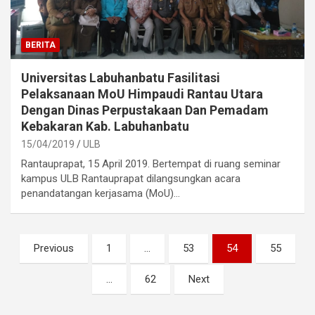
BERITA
Universitas Labuhanbatu Fasilitasi
Pelaksanaan MoU Himpaudi Rantau Utara
Dengan Dinas Perpustakaan Dan Pemadam
Kebakaran Kab. Labuhanbatu
15/04/2019
ULB
Rantauprapat, 15 April 2019. Bertempat di ruang seminar
kampus ULB Rantauprapat dilangsungkan acara
penandatangan kerjasama (MoU)…
Posts
Previous
1
…
53
54
55
pagination
…
62
Next