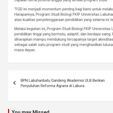
capaian serta potensi unggul yang dimiliki program studi.
“FGD ini menjadi momentum penting bagi kami untuk melak
Harapannya, Program Studi Biologi FKIP Universitas Labuh
atas kualitas penyelenggaraan pendidikan yang selama ini te
Melalui kegiatan ini, Program Studi Biologi FKIP Univers
pendidikan tinggi yang bermutu, adaptif, dan berdaya saing
diharapkan mampu mendukung tercapainya target akreditasi
sebagai salah satu program studi yang menghasilkan lulus
masa depan.
Post
BPN Labuhanbatu Gandeng Akademisi ULB Berikan
navigation
Penyuluhan Reforma Agraria di Labura
You may Missed