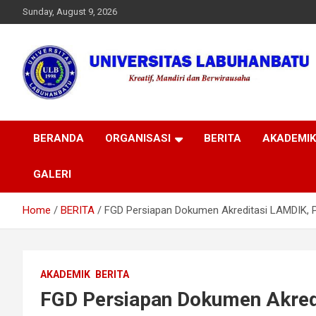
Skip
Sunday, August 9, 2026
to
content
Universitas
BERANDA
ORGANISASI
BERITA
AKADEMIK
Labuhanbatu
GALERI
Home
BERITA
FGD Persiapan Dokumen Akreditasi LAMDIK, P
AKADEMIK
BERITA
FGD Persiapan Dokumen Akredi