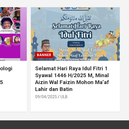
BANNER
ologi
Selamat Hari Raya Idul Fitri 1
Syawal 1446 H/2025 M, Minal
25
Aizin Wal Faizin Mohon Ma’af
Lahir dan Batin
09/04/2025
ULB