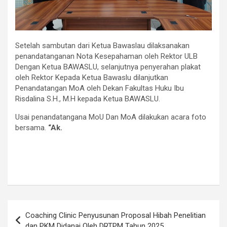
Setelah sambutan dari Ketua Bawaslau dilaksanakan
penandatanganan Nota Kesepahaman oleh Rektor ULB
Dengan Ketua BAWASLU, selanjutnya penyerahan plakat
oleh Rektor Kepada Ketua Bawaslu dilanjutkan
Penandatangan MoA oleh Dekan Fakultas Huku Ibu
Risdalina S.H., M.H kepada Ketua BAWASLU.
Usai penandatangana MoU Dan MoA dilakukan acara foto
bersama.
“Ak.
Post
Coaching Clinic Penyusunan Proposal Hibah Penelitian
navigation
dan PKM Didanai Oleh DRTPM Tahun 2025