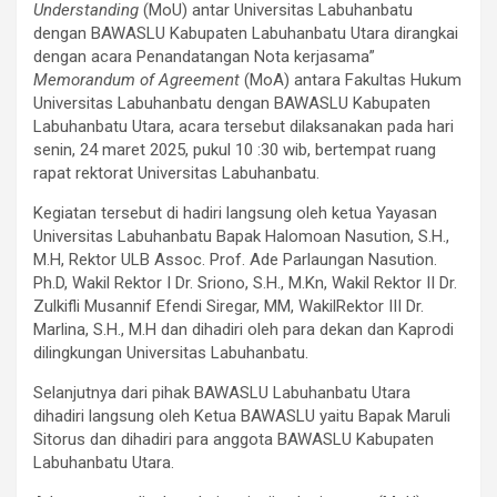
Understanding
(MoU) antar Universitas Labuhanbatu
dengan BAWASLU Kabupaten Labuhanbatu Utara dirangkai
dengan acara Penandatangan Nota kerjasama”
Memorandum of Agreement
(MoA) antara Fakultas Hukum
Universitas Labuhanbatu dengan BAWASLU Kabupaten
Labuhanbatu Utara, acara tersebut dilaksanakan pada hari
senin, 24 maret 2025, pukul 10 :30 wib, bertempat ruang
rapat rektorat Universitas Labuhanbatu.
Kegiatan tersebut di hadiri langsung oleh ketua Yayasan
Universitas Labuhanbatu Bapak Halomoan Nasution, S.H.,
M.H, Rektor ULB Assoc. Prof. Ade Parlaungan Nasution.
Ph.D, Wakil Rektor I Dr. Sriono, S.H., M.Kn, Wakil Rektor II Dr.
Zulkifli Musannif Efendi Siregar, MM, WakilRektor III Dr.
Marlina, S.H., M.H dan dihadiri oleh para dekan dan Kaprodi
dilingkungan Universitas Labuhanbatu.
Selanjutnya dari pihak BAWASLU Labuhanbatu Utara
dihadiri langsung oleh Ketua BAWASLU yaitu Bapak Maruli
Sitorus dan dihadiri para anggota BAWASLU Kabupaten
Labuhanbatu Utara.