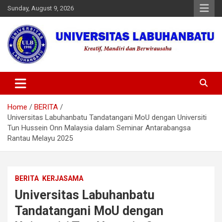
Skip
Sunday, August 9, 2026
to
content
Universitas Labuhanbatu
Home
BERITA
Universitas Labuhanbatu Tandatangani MoU dengan Universiti
Tun Hussein Onn Malaysia dalam Seminar Antarabangsa
Rantau Melayu 2025
BERITA
KERJASAMA
Universitas Labuhanbatu
Tandatangani MoU dengan