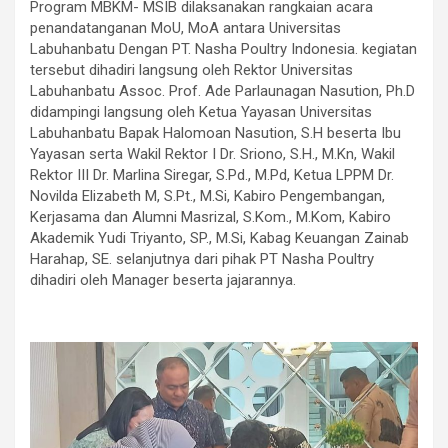
Program MBKM- MSIB dilaksanakan rangkaian acara
penandatanganan MoU, MoA antara Universitas
Labuhanbatu Dengan PT. Nasha Poultry Indonesia. kegiatan
tersebut dihadiri langsung oleh Rektor Universitas
Labuhanbatu Assoc. Prof. Ade Parlaunagan Nasution, Ph.D
didampingi langsung oleh Ketua Yayasan Universitas
Labuhanbatu Bapak Halomoan Nasution, S.H beserta Ibu
Yayasan serta Wakil Rektor I Dr. Sriono, S.H., M.Kn, Wakil
Rektor III Dr. Marlina Siregar, S.Pd., M.Pd, Ketua LPPM Dr.
Novilda Elizabeth M, S.Pt., M.Si, Kabiro Pengembangan,
Kerjasama dan Alumni Masrizal, S.Kom., M.Kom, Kabiro
Akademik Yudi Triyanto, SP., M.Si, Kabag Keuangan Zainab
Harahap, SE. selanjutnya dari pihak PT Nasha Poultry
dihadiri oleh Manager beserta jajarannya.