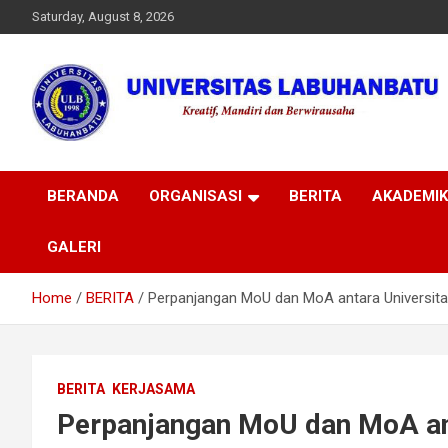
Skip
Saturday, August 8, 2026
to
content
Universitas
BERANDA
ORGANISASI
BERITA
AKADEMIK
Labuhanbatu
GALERI
Home
BERITA
Perpanjangan MoU dan MoA antara Universita
BERITA
KERJASAMA
Perpanjangan MoU dan MoA an