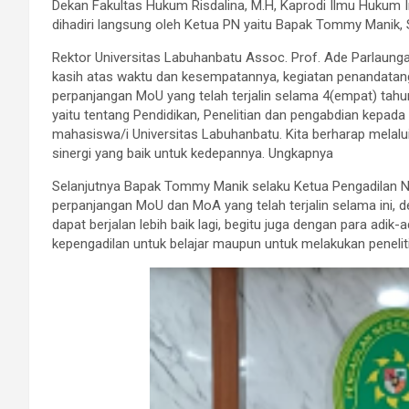
Dekan Fakultas Hukum Risdalina, M.H, Kaprodi Ilmu Hukum I
dihadiri langsung oleh Ketua PN yaitu Bapak Tommy Manik, 
Rektor Universitas Labuhanbatu Assoc. Prof. Ade Parlaun
kasih atas waktu dan kesempatannya, kegiatan penandata
perpanjangan MoU yang telah terjalin selama 4(empat) tahun 
yaitu tentang Pendidikan, Penelitian dan pengabdian kepad
mahasiswa/i Universitas Labuhanbatu. Kita berharap melal
sinergi yang baik untuk kedepannya. Ungkapnya
Selanjutnya Bapak Tommy Manik selaku Ketua Pengadilan 
perpanjangan MoU dan MoA yang telah terjalin selama ini, 
dapat berjalan lebih baik lagi, begitu juga dengan para ad
kepengadilan untuk belajar maupun untuk melakukan penelit