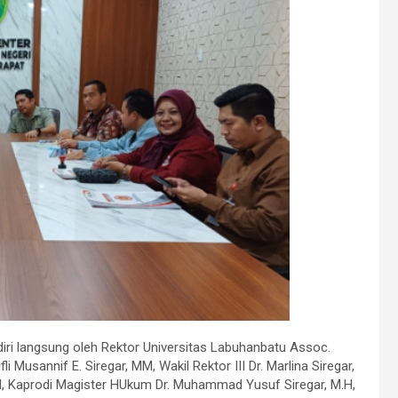
adiri langsung oleh Rektor Universitas Labuhanbatu Assoc.
li Musannif E. Siregar, MM, Wakil Rektor III Dr. Marlina Siregar,
M.H, Kaprodi Magister HUkum Dr. Muhammad Yusuf Siregar, M.H,