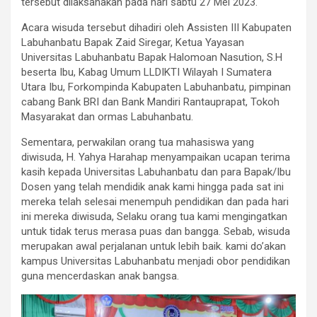
tersebut dilaksanakan pada hari sabtu 27 Mei 2023.
Acara wisuda tersebut dihadiri oleh Assisten III Kabupaten
Labuhanbatu Bapak Zaid Siregar, Ketua Yayasan
Universitas Labuhanbatu Bapak Halomoan Nasution, S.H
beserta Ibu, Kabag Umum LLDIKTI Wilayah I Sumatera
Utara Ibu, Forkompinda Kabupaten Labuhanbatu, pimpinan
cabang Bank BRI dan Bank Mandiri Rantauprapat, Tokoh
Masyarakat dan ormas Labuhanbatu.
Sementara, perwakilan orang tua mahasiswa yang
diwisuda, H. Yahya Harahap menyampaikan ucapan terima
kasih kepada Universitas Labuhanbatu dan para Bapak/Ibu
Dosen yang telah mendidik anak kami hingga pada sat ini
mereka telah selesai menempuh pendidikan dan pada hari
ini mereka diwisuda, Selaku orang tua kami mengingatkan
untuk tidak terus merasa puas dan bangga. Sebab, wisuda
merupakan awal perjalanan untuk lebih baik. kami do’akan
kampus Universitas Labuhanbatu menjadi obor pendidikan
guna mencerdaskan anak bangsa.