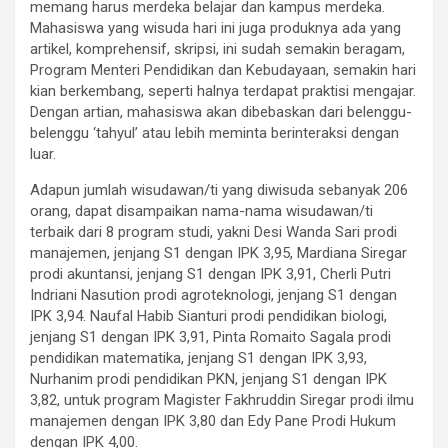
memang harus merdeka belajar dan kampus merdeka.
Mahasiswa yang wisuda hari ini juga produknya ada yang
artikel, komprehensif, skripsi, ini sudah semakin beragam,
Program Menteri Pendidikan dan Kebudayaan, semakin hari
kian berkembang, seperti halnya terdapat praktisi mengajar.
Dengan artian, mahasiswa akan dibebaskan dari belenggu-
belenggu ‘tahyul’ atau lebih meminta berinteraksi dengan
luar.
Adapun jumlah wisudawan/ti yang diwisuda sebanyak 206
orang, dapat disampaikan nama-nama wisudawan/ti
terbaik dari 8 program studi, yakni Desi Wanda Sari prodi
manajemen, jenjang S1 dengan IPK 3,95, Mardiana Siregar
prodi akuntansi, jenjang S1 dengan IPK 3,91, Cherli Putri
Indriani Nasution prodi agroteknologi, jenjang S1 dengan
IPK 3,94. Naufal Habib Sianturi prodi pendidikan biologi,
jenjang S1 dengan IPK 3,91, Pinta Romaito Sagala prodi
pendidikan matematika, jenjang S1 dengan IPK 3,93,
Nurhanim prodi pendidikan PKN, jenjang S1 dengan IPK
3,82, untuk program Magister Fakhruddin Siregar prodi ilmu
manajemen dengan IPK 3,80 dan Edy Pane Prodi Hukum
dengan IPK 4,00.