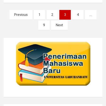
Posts
Previous
1
2
3
4
…
pagination
9
Next