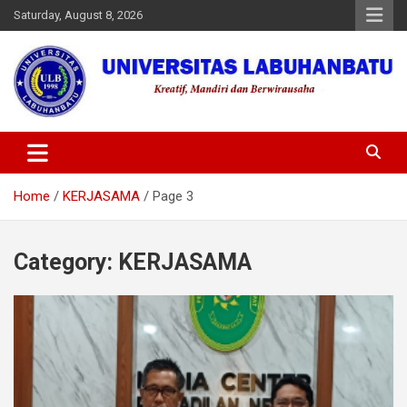
Skip
Saturday, August 8, 2026
to
content
Universitas Labuhanbatu
Home
KERJASAMA
Page 3
Category:
KERJASAMA