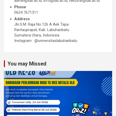
admin@ulb.ac.id, info@ulb.ac.id, rektorat@ulb.ac.id
Phone
0624 7671311
Address
Jln.S.M. Raja No.126 A Aek Tapa
Rantauprapat, Kab. Labuhanbatu
Sumatera Utara, Indonesia
Instagram : @universitaslabuhanbatu
You may Missed